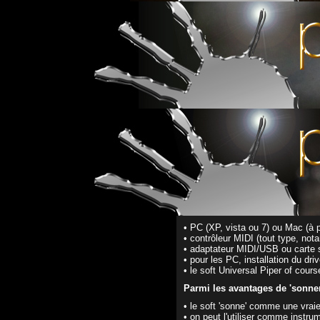
La partie logicielle Universal-
Les atouts d'Univers
Le soft s'installe sur Mac et PC.
• PC (XP, vista ou 7) ou Mac (à p
• contrôleur MIDI (tout type, no
• adaptateur MIDI/USB ou carte 
• pour les PC, installation du dr
• le soft Universal Piper of cours
Parmi les avantages de 'sonner'
• le soft 'sonne' comme une vra
• on peut l'utiliser comme instr