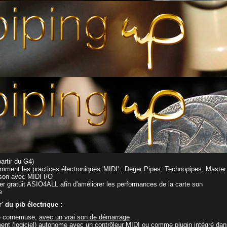
Piper est aujourd'hui disponible en téléchargement ici :
bagpipe plugin V
al Piper
Voici ce dont vous avez besoin :
artir du G4)
tamment les practices électroniques 'MIDI' : Deger Pipes, Technopipes, Master
son avec MIDI I/O
iver gratuit ASIO4ALL afin d'améliorer les performances de la carte son
e
 du pib électrique :
ie cornemuse,
avec un vrai son de démarrage
ument (logiciel) autonome avec un contrôleur MIDI ou comme plugin intégré d