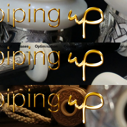
Accueil
Bases
Optimisation
Goodies
Universal Piper
For
www.pipingup.com
- tout pour la cornemuse écossaise : réglage / optimisation des 
trument de musique dont la nature première est de rendre le plus fidèlement po
'est imposée naturellement suite aux limitations que nous rencontrons tous le
, volume sonore, changement de tonalité, changement de gamme/mode, diapaso
e deux parties
:
tuer le rendu sonore d'une cornemuse
urs de réalisation - dont la fonction est de piloter la partie logicielle pour 