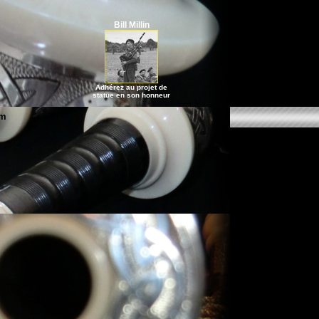
Bill Millin
Adhérez au projet de
statue en son honneur
um
anches de chanter, bourdons, son, échelle, lutherie...
Universal Piper
www.pipingup.com
> Universal Piper
ssible les sensations de jeu et la qualité
s jours : complexité des réglages, accord,
n/hauteur, ...
déclencher les sons/appoggiatures et divers