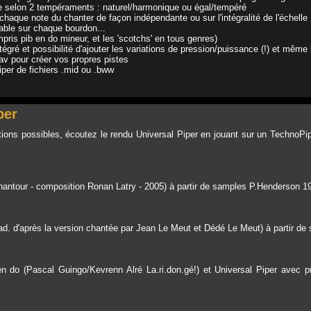
 selon 2 tempéraments : naturel/harmonique ou égal/tempéré
chaque note du chanter de façon indépendante ou sur l'intégralité de l'échelle
able sur chaque bourdon...
is pib en do mineur, et les 'scotchs' en tous genres)
intégré et possibilité d'ajouter les variations de pression/puissance (!) et même 
av pour créer vos propres pistes
iper de fichiers .mid ou .bww
per
ons possibles, écoutez le rendu Universal Piper en jouant sur un TechnoPipes
antour - composition Ronan Latry - 2005) à partir de samples P.Henderson 19
trad. d'après la version chantée par Jean Le Meut et Dédé Le Meut) à partir d
 do (Pascal Guingo/Kevrenn Alré La.ri.don.gé!) et Universal Piper avec p