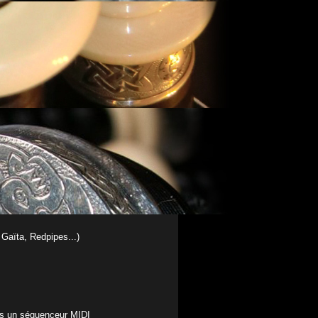
ST, AU
 Gaïta, Redpipes...)
ans un séquenceur MIDI