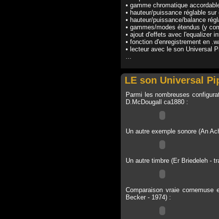
• gamme chromatique accordable
• hauteur/puissance réglable sur 
• hauteur/puissance/balance régl
• gammes/modes étendus (y compr
• ajout d'effets avec l'equalizer 
• fonction d'enregistrement en .w
• lecteur avec le son Universal P
...
LE son Universal Pi
Parmi les nombreuses configurati
D.McDougall ca1880 :
Un autre exemple sonore (An Ach
Un autre timbre (Er Briedeleh - 
Comparaison vraie cornemuse en
Becker - 1974) :